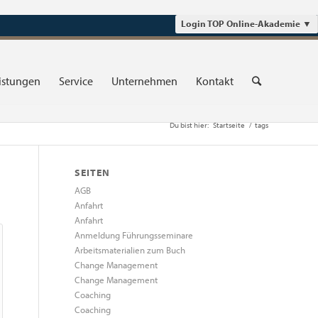
Login TOP Online-Akademie
▼
istungen
Service
Unternehmen
Kontakt
Du bist hier:
Startseite
/
tags
SEITEN
AGB
Anfahrt
Anfahrt
Anmeldung Führungsseminare
Arbeitsmaterialien zum Buch
Change Management
Change Management
Coaching
Coaching