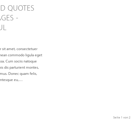
ED QUOTES
GES -
UL
 sit amet, consectetuer
Aenean commodo ligula eget
sa. Cum sociis natoque
is dis parturient montes,
s mus. Donec quam felis,
llentesque eu,…
Seite 1 von 2