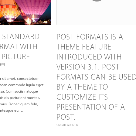
 A STANDARD
POST FORMATS IS A
RMAT WITH
THEME FEATURE
 PICTURE
INTRODUCED WITH
VERSION 3.1. POST
EWS
FORMATS CAN BE USE
 sit amet, consectetuer
BY A THEME TO
Aenean commodo ligula eget
sa. Cum sociis natoque
CUSTOMIZE ITS
is dis parturient montes,
s mus. Donec quam felis,
PRESENTATION OF A
llentesque eu,…
POST.
UNCATEGORIZED