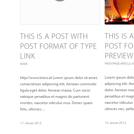
THIS IS
THIS IS A POST WITH
POST FO
POST FORMAT OF TYPE
PREVIEW
LINK
FRONTPAGE ARTICLE
,
N
NEWS
Lorem ipsum dolor
http://www.kriesi.at Lorem ipsum dolor sit amet,
adipiscing elit. 
consectetuer adipiscing elit. Aenean commodo
dolor. Aenean mas
ligula eget dolor. Aenean massa. Cum sociis
penatibus et magn
natoque penatibus et magnis dis parturient
nascetur ridiculu
montes, nascetur ridiculus mus. Donec quam
ultricies nec, pe
felis, ultricies…
14. Januar 2012
17. Januar 2012