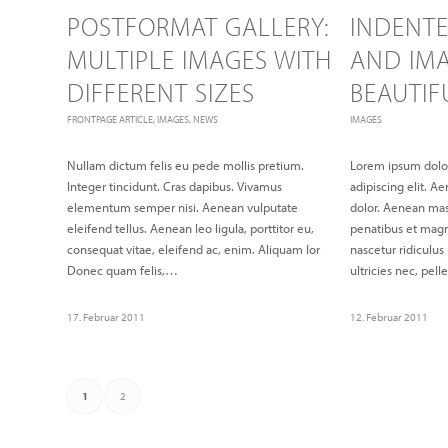
POSTFORMAT GALLERY:
INDENT
MULTIPLE IMAGES WITH
AND IMA
DIFFERENT SIZES
BEAUTIF
FRONTPAGE ARTICLE
,
IMAGES
,
NEWS
IMAGES
Nullam dictum felis eu pede mollis pretium.
Lorem ipsum dolor
Integer tincidunt. Cras dapibus. Vivamus
adipiscing elit. 
elementum semper nisi. Aenean vulputate
dolor. Aenean mas
eleifend tellus. Aenean leo ligula, porttitor eu,
penatibus et magn
consequat vitae, eleifend ac, enim. Aliquam lor
nascetur ridiculu
Donec quam felis,…
ultricies nec, pe
17. Februar 2011
12. Februar 2011
1
2