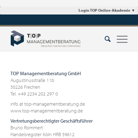
Login TOP Online-Akademie
▼
TOP Managementberatung GmbH
Augustinusstraße 11b
50226 Frechen
Tel. +49 2234 202 297 0
info ät top-managementberatung.de
www.top-managementberatung.de
Vertretungsberechtigter Geschäftsführer
Bruno Rommert
Handelsregister Köln HRB 59612