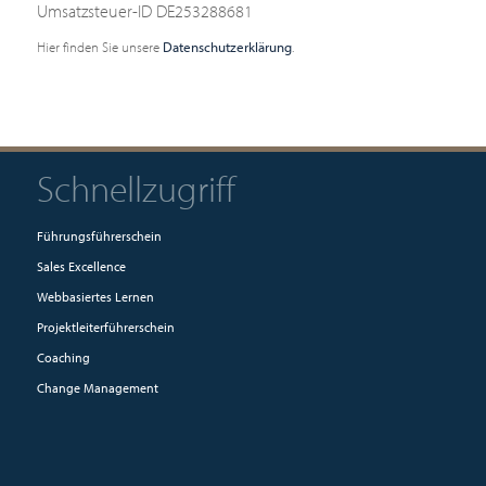
Umsatzsteuer-ID DE253288681
Hier finden Sie unsere
Datenschutzerklärung
.
Schnellzugriff
Führungsführerschein
Sales Excellence
Webbasiertes Lernen
Projektleiterführerschein
Coaching
Change Management