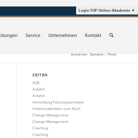
Login TOP Online-Akademie
▼
istungen
Service
Unternehmen
Kontakt
Du bist hier:
Startseite
/
Photo
SEITEN
AGB
Anfahrt
Anfahrt
Anmeldung Führungsseminare
Arbeitsmaterialien zum Buch
Change Management
Change Management
Coaching
Coaching