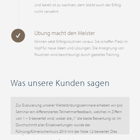
und bereit ist zu wachsen, dem bleibt auch der Erfolg
nicht verwehrt.
Übung macht den Meister
Können setzt Erfolgsroutinen voraus. Sie schaffen Platz im
Kopf für neue Ideen und Lösungen. Die Aneignung von
Routinen wird beschleunigt durch gezieltes Training.
Was unsere Kunden sagen
Zur Evaluierung unserer Weiterbildungsseminare erheben wir pro
Seminar ein differenziertes Teilnehmerfeedback, welches in Ziffern
von 1 – 5 bewertet wird, wobei die „1“ die beste Bewertung ist. Im
Durchschnitt aller Einzelwertungen wurde der
Führungsführerscheinkurs 2015 mit der Note 1,2 bewertet. Dies
zeigt uns, dass der Führungsführerschein wie schon in den